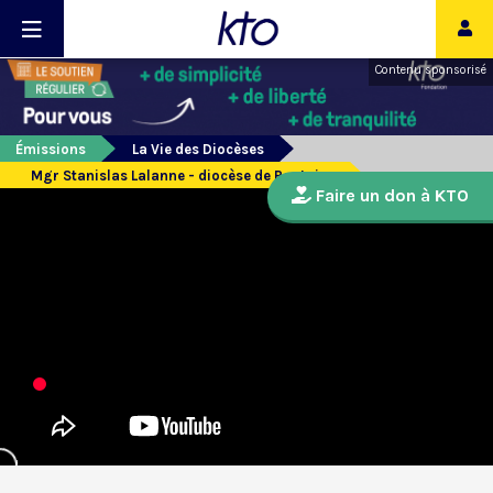
Contenu sponsorisé
Émissions
La Vie des Diocèses
Mgr Stanislas Lalanne - diocèse de Pontoise
Faire un don à KTO