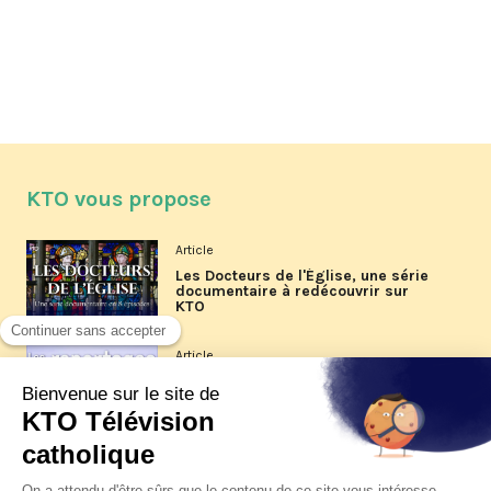
KTO vous propose
Article
Les Docteurs de l'Église, une série
documentaire à redécouvrir sur
KTO
Article
Les reportages d'été 2026 de KTO
Article
La visite pastorale du pape Léon