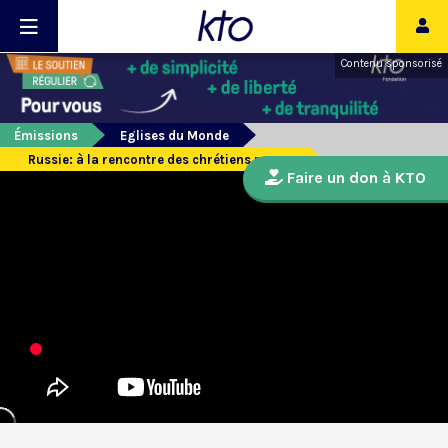
Contenu sponsorisé
Émissions
Eglises du Monde
Russie: à la rencontre des chrétiens russes
Faire un don à KTO