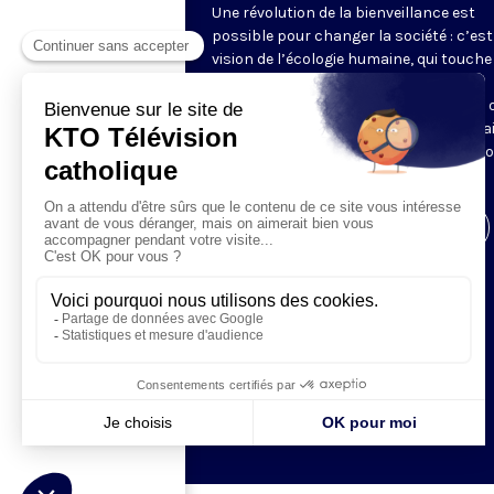
Une révolution de la bienveillance est
possible pour changer la société : c’est
vision de l’écologie humaine, qui touche
bien les liens sociaux, les styles et
conditions de vie, que l’environnement 
consommation. Tugdual Derville nous a
saisir ces questions pour y apporter n
propres réponses.
Visiter la page de l'émission