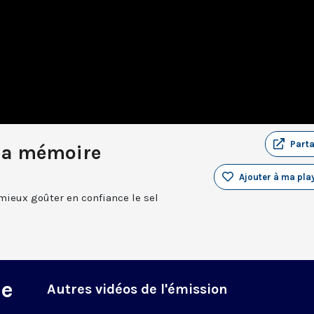
Part
 sa mémoire
Ajouter à ma play
 mieux goûter en confiance le sel
ne
Autres vidéos de l'émission