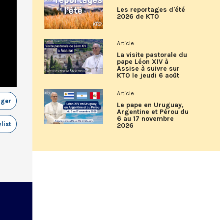
Les reportages d'été
2026 de KTO
Article
La visite pastorale du
pape Léon XIV à
Assise à suivre sur
KTO le jeudi 6 août
Article
ager
Le pape en Uruguay,
Argentine et Pérou du
6 au 17 novembre
list
2026