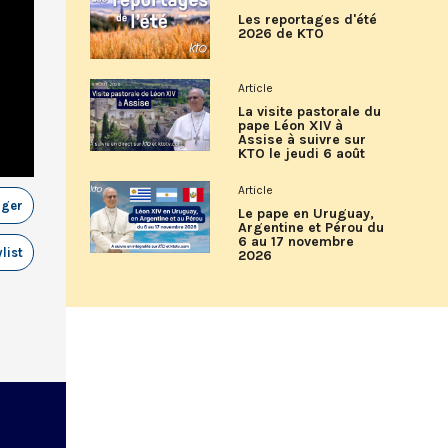
Les reportages d'été
2026 de KTO
Article
La visite pastorale du
pape Léon XIV à
Assise à suivre sur
KTO le jeudi 6 août
Article
ager
Le pape en Uruguay,
Argentine et Pérou du
6 au 17 novembre
list
2026