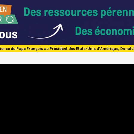
ience du Pape François au Président des Etats-Unis d’Amérique, Donal