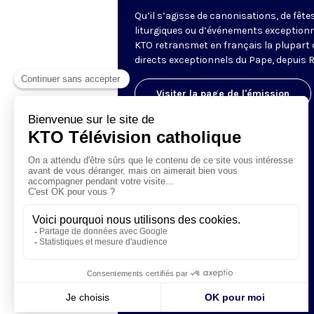
Qu’il s’agisse de canonisations, de fête
liturgiques ou d’événements exceptionn
KTO retransmet en français la plupart 
directs exceptionnels du Pape, depuis 
Visiter la page de l'émission