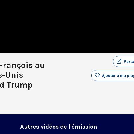
Part
François au
s-Unis
Ajouter à ma play
ld Trump
Autres vidéos de l'émission