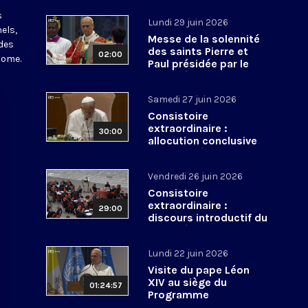
s
Lundi 29 juin 2026
els,
Messe de la solennité
des
des saints Pierre et
02:00
Rome.
Paul présidée par le
pape Léon XIV - 29 juin
2026
Samedi 27 juin 2026
Consistoire
extraordinaire :
30:00
allocution conclusive
du pape Léon XIV et Te
Deum - 27 juin 2026
Vendredi 26 juin 2026
Consistoire
extraordinaire :
29:00
discours introductif du
pape Léon XIV - 26 juin
2026
Lundi 22 juin 2026
Visite du pape Léon
XIV au siège du
01:24:57
Programme
alimentaire mondial -