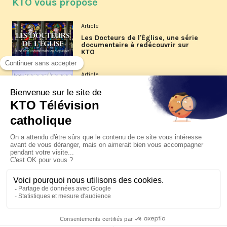
KTO vous propose
Article
Les Docteurs de l'Église, une série
documentaire à redécouvrir sur
KTO
Article
Les reportages d'été 2026 de KTO
Article
La visite pastorale du pape Léon
XIV à Assise à suivre sur KTO le
jeudi 6 août
Article
Le pape en Uruguay, Argentine et
Pérou du 6 au 17 novembre 2026