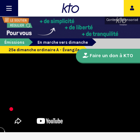
Contenu sponsorisé
Émissions
En marche vers dimanche
25e dimanche ordinaire A - Évangile
Faire un don à KTO