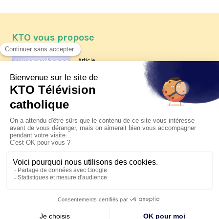
KTO vous propose
Article
Les reportages d'été 2026 de KTO
Article
La visite pastorale du pape Léon
XIV à Assise à suivre sur KTO le
jeudi 6 août
Article
Le pape en Uruguay, Argentine et
Pérou du 6 au 17 novembre 2026