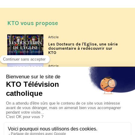
KTO vous propose
Article
Les Docteurs de l'Église, une série
documentaire à redécouvrir sur
KTO
Article
Les reportages d'été 2026 de KTO
Article
La visite pastorale du pape Léon
XIV à Assise à suivre sur KTO le
jeudi 6 août
Article
Le pape en Uruguay, Argentine et
Pérou du 6 au 17 novembre 2026