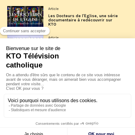
Article
Les Docteurs de l'Église, une série
documentaire à redécouvrir sur
KTO
Article
Les reportages d'été 2026 de KTO
Article
La visite pastorale du pape Léon
XIV à Assise à suivre sur KTO le
jeudi 6 août
Article
Le pape en Uruguay, Argentine et
Pérou du 6 au 17 novembre 2026