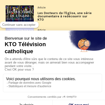
Article
Les Docteurs de l'Église, une série
documentaire à redécouvrir sur
KTO
Article
Les reportages d'été 2026 de KTO
Article
La visite pastorale du pape Léon
XIV à Assise à suivre sur KTO le
jeudi 6 août
Article
Le pape en Uruguay, Argentine et
Pérou du 6 au 17 novembre 2026