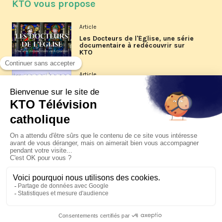
KTO vous propose
Article
Les Docteurs de l'Église, une série
documentaire à redécouvrir sur
KTO
Article
Les reportages d'été 2026 de KTO
Article
La visite pastorale du pape Léon
XIV à Assise à suivre sur KTO le
jeudi 6 août
Article
Le pape en Uruguay, Argentine et
Pérou du 6 au 17 novembre 2026