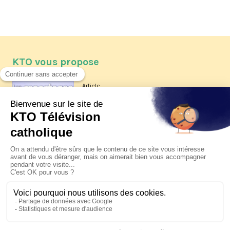
KTO vous propose
Article
Les reportages d'été 2026 de KTO
Article
La visite pastorale du pape Léon
XIV à Assise à suivre sur KTO le
jeudi 6 août
Article
Le pape en Uruguay, Argentine et
Pérou du 6 au 17 novembre 2026