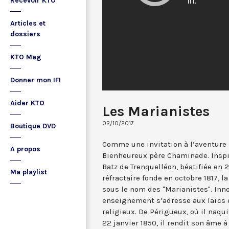
Recevoir KTO
Articles et
dossiers
KTO Mag
Donner mon IFI
Aider KTO
Les Marianistes
02/10/2017
Boutique DVD
Comme une invitation à l’aventure 
A propos
Bienheureux père Chaminade. Inspi
Batz de Trenquelléon, béatifiée en 
Ma playlist
réfractaire fonde en octobre 1817, l
sous le nom des "Marianistes". Inn
enseignement s’adresse aux laïcs e
religieux. De Périgueux, où il naquit
22 janvier 1850, il rendit son âme 