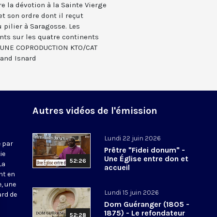
 la dévotion à la Sainte Vierge
t son ordre dont il reçut
u pilier à Saragosse. Les
nts sur les quatre continents
s. UNE COPRODUCTION KTO/CAT
and Isnard
Autres vidéos de l'émission
Lundi 22 juin 2026
 par
Prêtre "Fidei donum" -
ie
Une Église entre don et
52:26
La
accueil
nt en
e, une
Lundi 15 juin 2026
ard de
Dom Guéranger (1805 -
1875) - Le refondateur
52:28