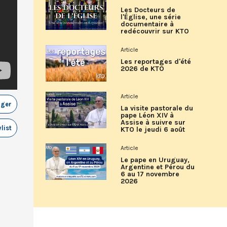
Les Docteurs de
l'Église, une série
documentaire à
redécouvrir sur KTO
Article
Les reportages d'été
2026 de KTO
Article
ager
La visite pastorale du
pape Léon XIV à
Assise à suivre sur
list
KTO le jeudi 6 août
Article
Le pape en Uruguay,
Argentine et Pérou du
6 au 17 novembre
2026