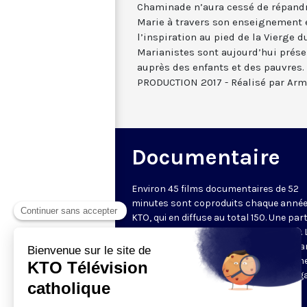
Chaminade n’aura cessé de répandre
Marie à travers son enseignement e
l’inspiration au pied de la Vierge d
Marianistes sont aujourd’hui prése
auprès des enfants et des pauvre
PRODUCTION 2017 - Réalisé par Arm
Documentaire
Environ 45 films documentaires de 52
minutes sont coproduits chaque année
KTO, qui en diffuse au total 150. Une part
d'entre eux est disponible sur Internet. 
chaîne privilégie des documents metta
valeur une vision chrétienne de l'homm
lecture des questions de société au reg
la doctrine sociale de l'Église, une
(re)découverte du patrimoine culturel