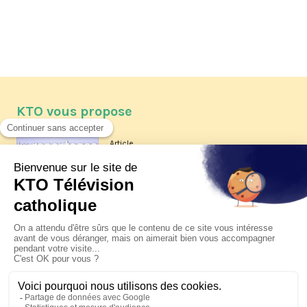
KTO vous propose
Article
Les reportages d'été 2026 de KTO
Article
La visite pastorale du pape Léon
XIV à Assise à suivre sur KTO le
jeudi 6 août
Article
Le pape en Uruguay, Argentine et
Pérou du 6 au 17 novembre 2026