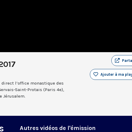
Part
2017
Ajouter à ma play
 direct l’office monastique des
Gervais-Saint-Protais (Paris 4e),
e Jérusalem.
s
Autres vidéos de l'émission