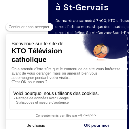
à St-Gervais
Du mardi au samedi à 7h00, KTO diffuse
direct l’office monastique des Laudes, 
direct de l’église Saint-Gervais-Saint-Pr
(Paris IVe), avec les Fraternités Monas
de Jérusalem. Les Laudes – dont le nom
dérivé du terme latin qui signifie "louang
sont d’abord la prière de louange qui ou
journée pour remercier Dieu du don qu’i
fait de ce jour nouveau, et le placer tout
entier sous son regard. Mais son heure
matinale éveille aussi le souvenir de la
Résurrection du Seigneur, "soleil levant
nous visiter" (Lc 1,28).
Visiter la page de l'émission