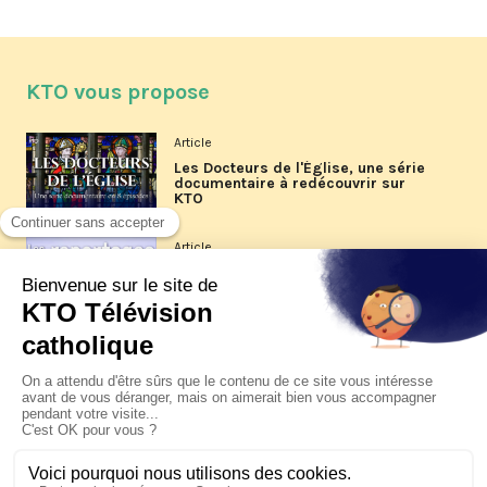
KTO vous propose
Article
Les Docteurs de l'Église, une série
documentaire à redécouvrir sur
KTO
Article
Les reportages d'été 2026 de KTO
Article
La visite pastorale du pape Léon
XIV à Assise à suivre sur KTO le
jeudi 6 août
Article
Le pape en Uruguay, Argentine et