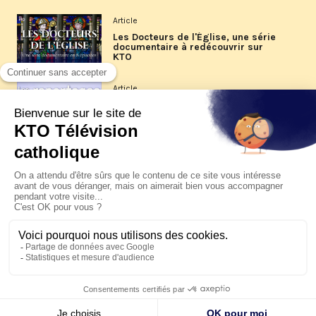
Article
Les Docteurs de l'Église, une série
documentaire à redécouvrir sur
KTO
Article
Les reportages d'été 2026 de KTO
Article
La visite pastorale du pape Léon
XIV à Assise à suivre sur KTO le
jeudi 6 août
Article
Le pape en Uruguay, Argentine et
Pérou du 6 au 17 novembre 2026