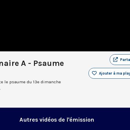
Part
naire A - Psaume
Ajouter à ma play
te le psaume du 13e dimanche
.
Autres vidéos de l'émission