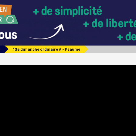
e
13e dimanche ordinaire A - Psaume