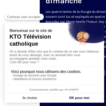
dimanche
Les quatre textes de la liturgie du dima
suivant sont lus et expliqués en quatre
épisodes par Marie-Noëlle Thabut. Des
simples et lumineux pour aller au cœur 
Révélation biblique, entrer dans ce que 
Luc appelle « l’intelligence des Écritures
Chaque jour, vivez avec la Parole de Dieu
Lundi, la première lecture ; mardi, le ps
mercredi, la deuxième lecture ; jeudi,
l’Évangile ; vendredi, les quatre épisodes
suite.
Visiter la page de l'émission