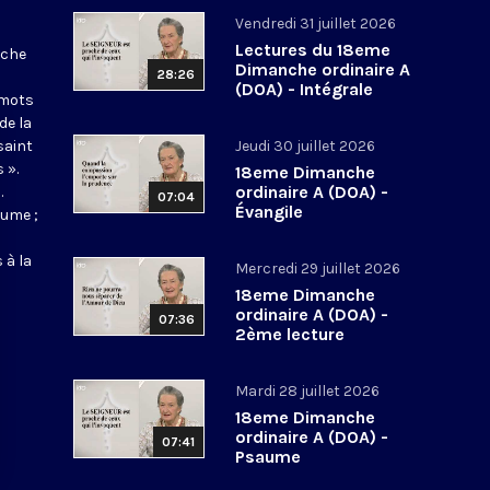
Vendredi 31 juillet 2026
Lectures du 18eme
nche
Dimanche ordinaire A
28:26
(DOA) - Intégrale
 mots
de la
saint
Jeudi 30 juillet 2026
 ».
18eme Dimanche
ordinaire A (DOA) -
.
07:04
Évangile
aume ;
 à la
Mercredi 29 juillet 2026
18eme Dimanche
ordinaire A (DOA) -
07:36
2ème lecture
Mardi 28 juillet 2026
18eme Dimanche
ordinaire A (DOA) -
07:41
Psaume