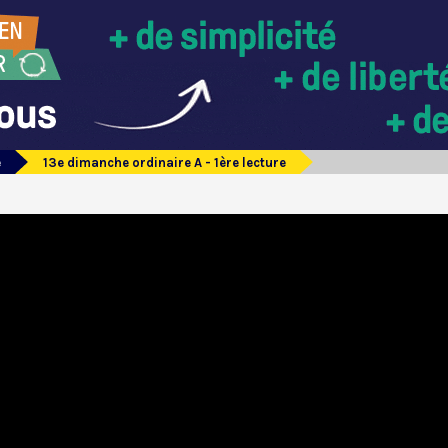
e
13e dimanche ordinaire A - 1ère lecture