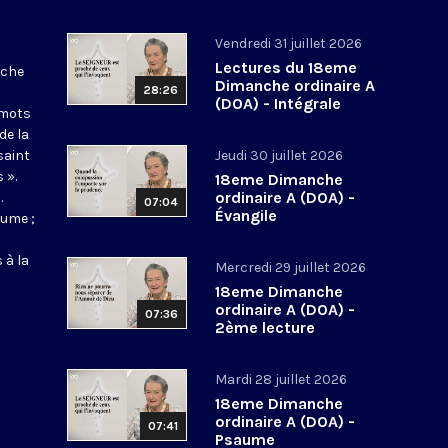
Vendredi 31 juillet 2026
Lectures du 18eme
nche
Dimanche ordinaire A
28:26
(DOA) - Intégrale
 mots
de la
saint
Jeudi 30 juillet 2026
 ».
18eme Dimanche
ordinaire A (DOA) -
.
07:04
Évangile
aume ;
 à la
Mercredi 29 juillet 2026
18eme Dimanche
ordinaire A (DOA) -
07:36
2ème lecture
Mardi 28 juillet 2026
18eme Dimanche
ordinaire A (DOA) -
07:41
Psaume