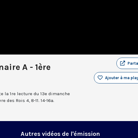
Part
aire A - 1ère
Ajouter à ma play
e la 1re lecture du 13e dimanche
re des Rois 4, 8-11. 14-16a.
Autres vidéos de l'émission