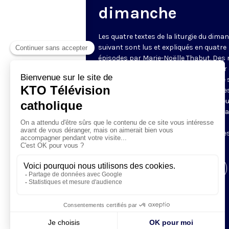
dimanche
Les quatre textes de la liturgie du dima
suivant sont lus et expliqués en quatre
épisodes par Marie-Noëlle Thabut. Des
simples et lumineux pour aller au cœur 
Révélation biblique, entrer dans ce que 
Luc appelle « l’intelligence des Écritures
Chaque jour, vivez avec la Parole de Dieu
Lundi, la première lecture ; mardi, le ps
mercredi, la deuxième lecture ; jeudi,
l’Évangile ; vendredi, les quatre épisodes
suite.
Visiter la page de l'émission