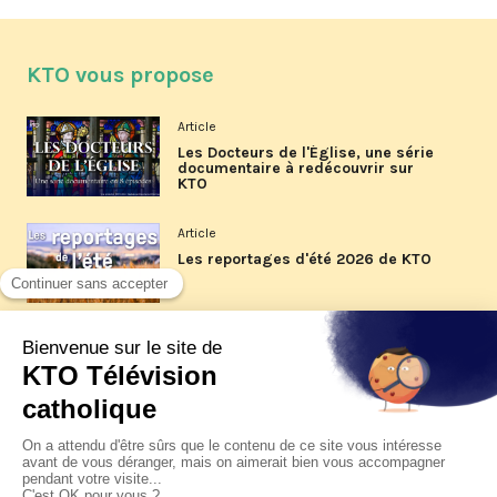
KTO vous propose
Article
Les Docteurs de l'Église, une série
documentaire à redécouvrir sur
KTO
Article
Les reportages d'été 2026 de KTO
Article
La visite pastorale du pape Léon
XIV à Assise à suivre sur KTO le
jeudi 6 août
Article
Le pape en Uruguay, Argentine et
Pérou du 6 au 17 novembre 2026