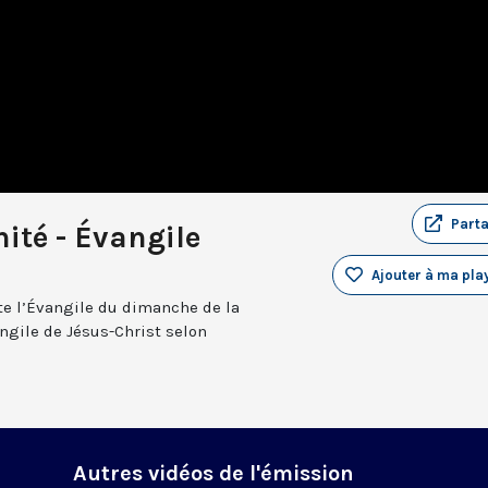
Part
nité - Évangile
Ajouter à ma play
te l’Évangile du dimanche de la
angile de Jésus-Christ selon
Autres vidéos de l'émission