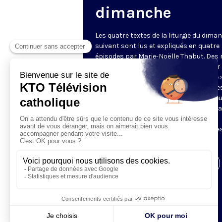
dimanche
Les quatre textes de la liturgie du dima
suivant sont lus et expliqués en quatre
épisodes par Marie-Noëlle Thabut. Des
simples et lumineux pour aller au cœur 
Révélation biblique, entrer dans ce que 
Luc appelle « l’intelligence des Écritures
Chaque jour, vivez avec la Parole de Dieu
Lundi, la première lecture ; mardi, le ps
mercredi, la deuxième lecture ; jeudi,
l’Évangile ; vendredi, les quatre épisodes
suite.
Visiter la page de l'émission