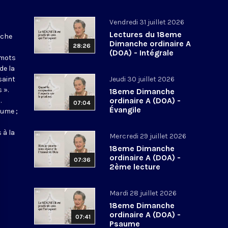
Vendredi 31 juillet 2026
Lectures du 18eme
nche
Dimanche ordinaire A
28:26
(DOA) - Intégrale
 mots
de la
saint
Jeudi 30 juillet 2026
 ».
18eme Dimanche
ordinaire A (DOA) -
.
07:04
Évangile
aume ;
 à la
Mercredi 29 juillet 2026
18eme Dimanche
ordinaire A (DOA) -
07:36
2ème lecture
Mardi 28 juillet 2026
18eme Dimanche
ordinaire A (DOA) -
07:41
Psaume