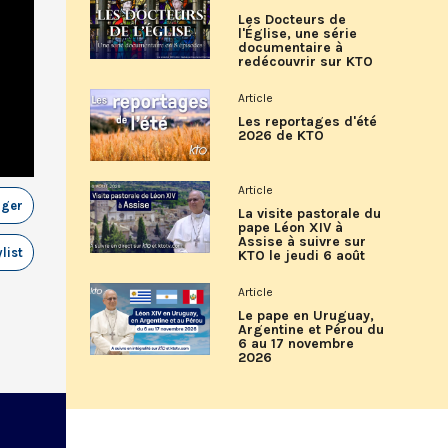
Les Docteurs de
l'Église, une série
documentaire à
redécouvrir sur KTO
Article
Les reportages d'été
2026 de KTO
Article
ager
La visite pastorale du
pape Léon XIV à
Assise à suivre sur
list
KTO le jeudi 6 août
Article
Le pape en Uruguay,
Argentine et Pérou du
6 au 17 novembre
2026