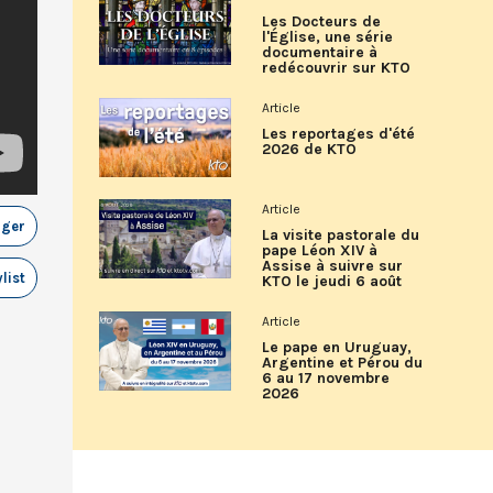
Les Docteurs de
l'Église, une série
documentaire à
redécouvrir sur KTO
Article
Les reportages d'été
2026 de KTO
Article
ager
La visite pastorale du
pape Léon XIV à
Assise à suivre sur
list
KTO le jeudi 6 août
Article
Le pape en Uruguay,
Argentine et Pérou du
6 au 17 novembre
2026