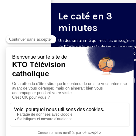
Le caté en 3
minutes
Un dessin animé qui met les enseigne
de l’Église à la portée de tous. Un dessin
ligne claire dans ces 72 épisodes prop
par le père J.M. Schwartz (diocèse de Va
et l’association KathMedia.
Visiter la page de l'émission