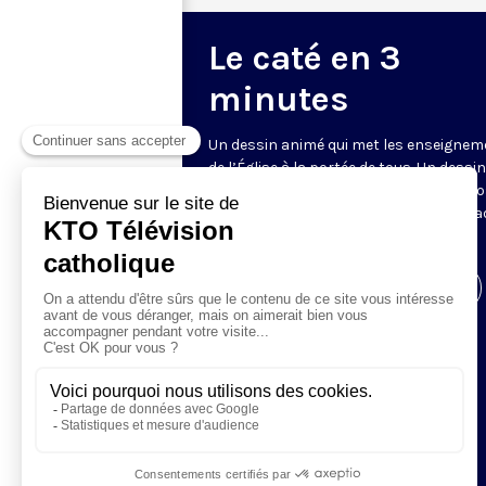
Le caté en 3
minutes
Un dessin animé qui met les enseigne
de l’Église à la portée de tous. Un dessin
ligne claire dans ces 72 épisodes prop
par le père J.M. Schwartz (diocèse de Va
et l’association KathMedia.
Visiter la page de l'émission