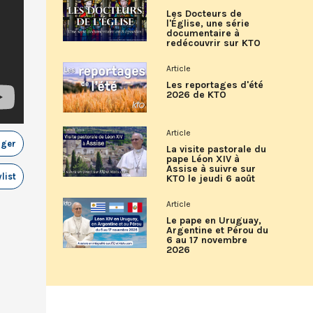
Les Docteurs de
l'Église, une série
documentaire à
redécouvrir sur KTO
Article
Les reportages d'été
2026 de KTO
Article
ager
La visite pastorale du
pape Léon XIV à
Assise à suivre sur
list
KTO le jeudi 6 août
Article
Le pape en Uruguay,
Argentine et Pérou du
6 au 17 novembre
2026