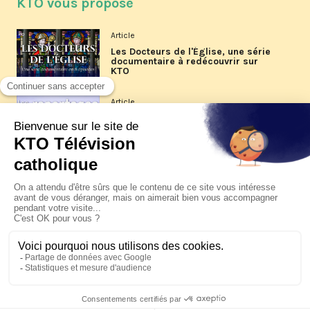
KTO vous propose
Article
Les Docteurs de l'Église, une série
documentaire à redécouvrir sur
KTO
Article
Les reportages d'été 2026 de KTO
Article
La visite pastorale du pape Léon
XIV à Assise à suivre sur KTO le
jeudi 6 août
Article
Le pape en Uruguay, Argentine et
Pérou du 6 au 17 novembre 2026