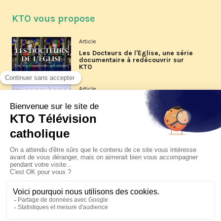
KTO vous propose
Article
Les Docteurs de l'Église, une série
documentaire à redécouvrir sur
KTO
Article
Les reportages d'été 2026 de KTO
Article
La visite pastorale du pape Léon
XIV à Assise à suivre sur KTO le
jeudi 6 août
Article
Le pape en Uruguay, Argentine et
Pérou du 6 au 17 novembre 2026