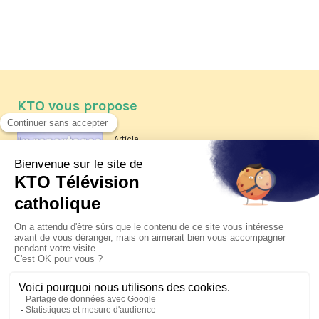
KTO vous propose
Article
Les reportages d'été 2026 de KTO
Article
La visite pastorale du pape Léon
XIV à Assise à suivre sur KTO le
jeudi 6 août
Article
Le pape en Uruguay, Argentine et
Pérou du 6 au 17 novembre 2026