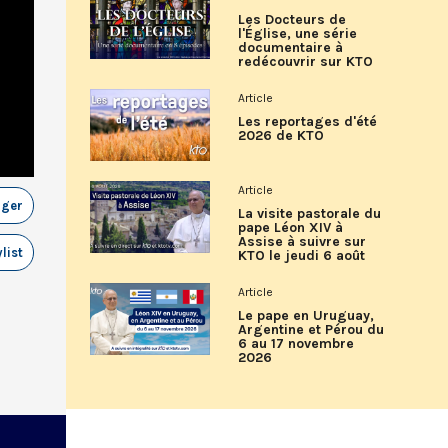
Les Docteurs de
l'Église, une série
documentaire à
redécouvrir sur KTO
Article
Les reportages d'été
2026 de KTO
Article
ager
La visite pastorale du
pape Léon XIV à
Assise à suivre sur
list
KTO le jeudi 6 août
Article
Le pape en Uruguay,
Argentine et Pérou du
6 au 17 novembre
2026