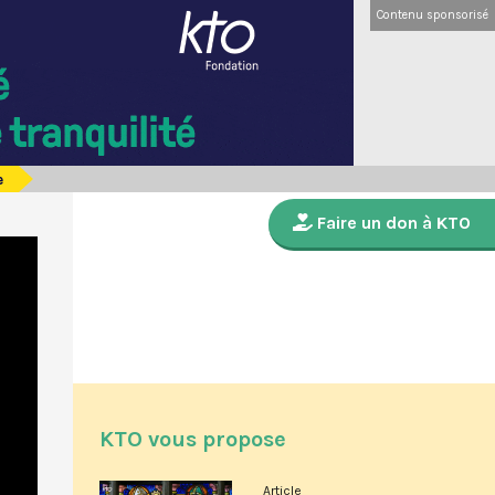
Contenu sponsorisé
e
Faire un don à KTO
KTO vous propose
Article