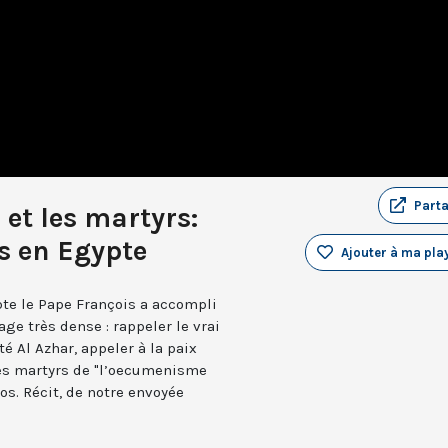
Part
 et les martyrs:
is en Egypte
Ajouter à ma play
pte le Pape François a accompli
age très dense : rappeler le vrai
té Al Azhar, appeler à la paix
 les martyrs de "l’oecumenisme
s. Récit, de notre envoyée