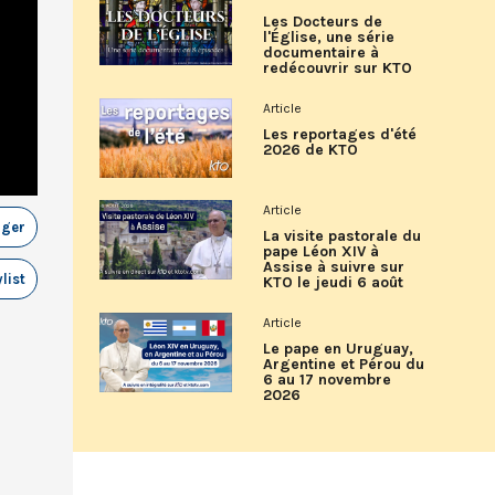
Les Docteurs de
l'Église, une série
documentaire à
redécouvrir sur KTO
Article
Les reportages d'été
2026 de KTO
Article
ager
La visite pastorale du
pape Léon XIV à
Assise à suivre sur
list
KTO le jeudi 6 août
Article
Le pape en Uruguay,
Argentine et Pérou du
6 au 17 novembre
2026