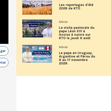
Les reportages d'été
2026 de KTO
Article
La visite pastorale du
pape Léon XIV à
Assise à suivre sur
KTO le jeudi 6 août
Article
ager
Le pape en Uruguay,
Argentine et Pérou du
6 au 17 novembre
list
2026