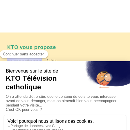
KTO vous propose
Article
Les reportages d'été 2026 de KTO
Article
La visite pastorale du pape Léon
XIV à Assise à suivre sur KTO le
jeudi 6 août
Article
Le pape en Uruguay, Argentine et
Pérou du 6 au 17 novembre 2026