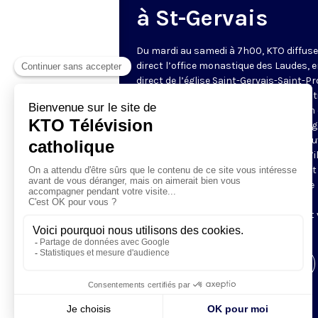
à St-Gervais
Du mardi au samedi à 7h00, KTO diffuse
direct l’office monastique des Laudes, 
direct de l’église Saint-Gervais-Saint-Pr
(Paris IVe), avec les Fraternités Monas
de Jérusalem. Les Laudes – dont le nom
dérivé du terme latin qui signifie "louang
sont d’abord la prière de louange qui ou
journée pour remercier Dieu du don qu’i
fait de ce jour nouveau, et le placer tout
entier sous son regard. Mais son heure
matinale éveille aussi le souvenir de la
Résurrection du Seigneur, "soleil levant
nous visiter" (Lc 1,28).
Visiter la page de l'émission