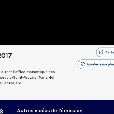
Part
2017
Ajouter à ma play
 direct l’office monastique des
Gervais-Saint-Protais (Paris 4e),
e Jérusalem.
s
Autres vidéos de l'émission