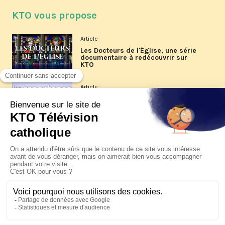
KTO vous propose
Article
Les Docteurs de l'Église, une série
documentaire à redécouvrir sur
KTO
Article
Les reportages d'été 2026 de KTO
Article
La visite pastorale du pape Léon
XIV à Assise à suivre sur KTO le
jeudi 6 août
Article
Le pape en Uruguay, Argentine et
Pérou du 6 au 17 novembre 2026