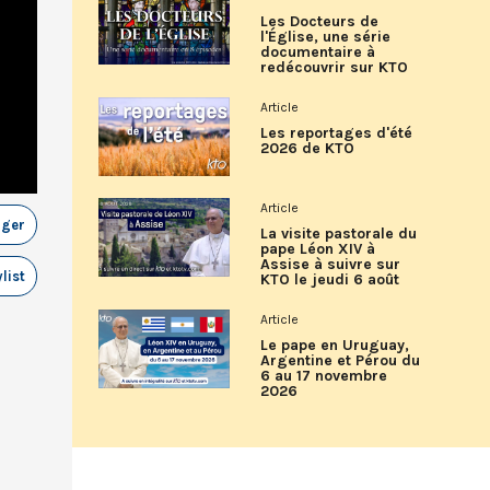
Les Docteurs de
l'Église, une série
documentaire à
redécouvrir sur KTO
Article
Les reportages d'été
2026 de KTO
Article
ager
La visite pastorale du
pape Léon XIV à
Assise à suivre sur
list
KTO le jeudi 6 août
Article
Le pape en Uruguay,
Argentine et Pérou du
6 au 17 novembre
2026