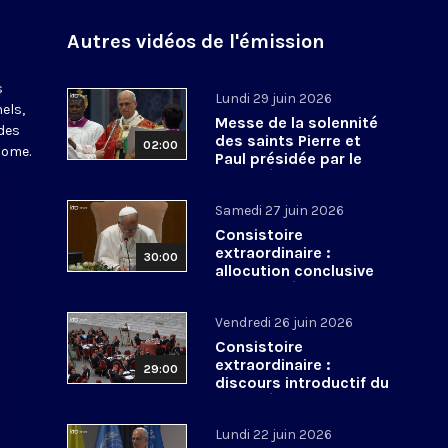
Autres vidéos de l'émission
s
Lundi 29 juin 2026
els,
Messe de la solennité
des
des saints Pierre et
02:00
Rome.
Paul présidée par le
pape Léon XIV - 29 juin
2026
Samedi 27 juin 2026
Consistoire
extraordinaire :
30:00
allocution conclusive
du pape Léon XIV et Te
Deum - 27 juin 2026
Vendredi 26 juin 2026
Consistoire
extraordinaire :
29:00
discours introductif du
pape Léon XIV - 26 juin
2026
Lundi 22 juin 2026