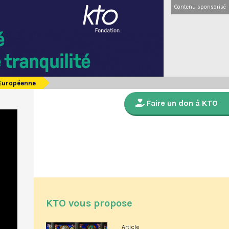
Contenu sponsorisé
 Européenne
Faire un don à KTO
KTO vous propose
Article