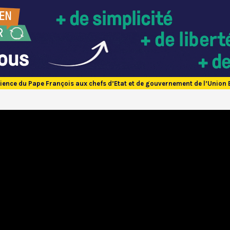
ience du Pape François aux chefs d’Etat et de gouvernement de l’Union