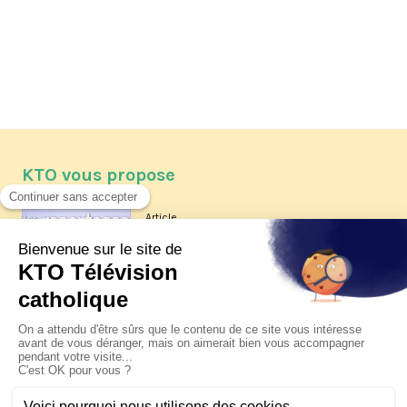
KTO vous propose
Article
Les reportages d'été 2026 de KTO
Article
La visite pastorale du pape Léon
XIV à Assise à suivre sur KTO le
jeudi 6 août
Article