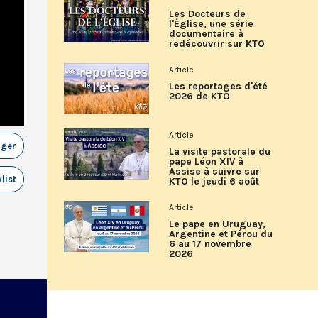
Les Docteurs de
l'Église, une série
documentaire à
redécouvrir sur KTO
Article
Les reportages d'été
2026 de KTO
Article
ager
La visite pastorale du
pape Léon XIV à
Assise à suivre sur
list
KTO le jeudi 6 août
Article
Le pape en Uruguay,
Argentine et Pérou du
6 au 17 novembre
2026