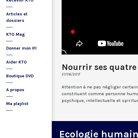
Recevoir KTO
Articles et
dossiers
KTO Mag
Donner mon IFI
Aider KTO
Nourrir ses quatr
21/06/2017
Boutique DVD
Attention à ne pas négliger certai
A propos
constituent comme personne humai
psychique, intellectuelle et spiritue
Ma playlist
Ecologie humai