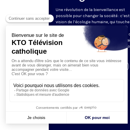
Une révolution de la bienveillance est
possible pour changer la société : c’est
vision de l’écologie humaine, qui touche
bien les liens sociaux, les styles et
conditions de vie, que l’environnement 
consommation. Tugdual Derville nous a
saisir ces questions pour y apporter n
propres réponses.
Visiter la page de l'émission