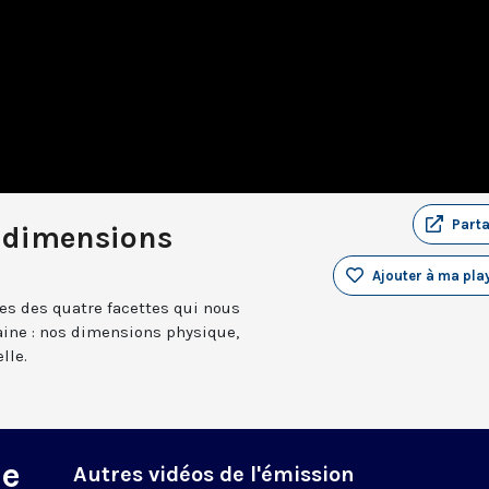
Part
e dimensions
Ajouter à ma play
nes des quatre facettes qui nous
ne : nos dimensions physique,
lle.
ne
Autres vidéos de l'émission