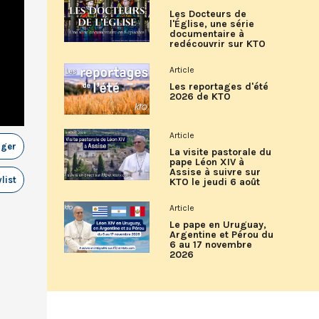
Les Docteurs de
l'Église, une série
documentaire à
redécouvrir sur KTO
Article
Les reportages d'été
2026 de KTO
Article
ager
La visite pastorale du
pape Léon XIV à
Assise à suivre sur
list
KTO le jeudi 6 août
Article
Le pape en Uruguay,
Argentine et Pérou du
6 au 17 novembre
2026