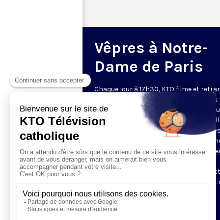
Vêpres à Notre-
Dame de Paris
Chaque jour à 17h30, KTO filme et retr
les Vêpres depuis Notre-Dame de Paris
rouverte. Les Vêpres font partie des He
de l’Office divin, c’est la prière solennel
soir. L’office de Vêpres comprend, aprè
l’introduction, une hymne, deux Psaum
Cantique du Nouveau Testament, une le
brève, le chant d’actions de grâces du
Magnificat, les prières d’intercession e
brève oraison. Les textes des Vêpres et 
messe sont presque toujours ceux
qu’indiquent le site
www.aelf.org
.