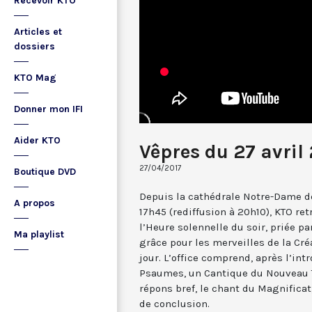
Recevoir KTO
Articles et
dossiers
KTO Mag
Donner mon IFI
Aider KTO
Vêpres du 27 avril
27/04/2017
Boutique DVD
Depuis la cathédrale Notre-Dame de
A propos
17h45 (rediffusion à 20h10), KTO ret
l’Heure solennelle du soir, priée pa
Ma playlist
grâce pour les merveilles de la Cré
jour. L’office comprend, après l’in
Psaumes, un Cantique du Nouveau T
répons bref, le chant du Magnificat,
de conclusion.