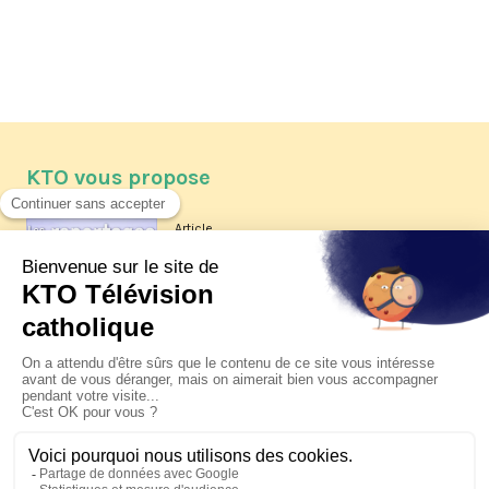
KTO vous propose
Article
Les reportages d'été 2026 de KTO
Article
La visite pastorale du pape Léon
XIV à Assise à suivre sur KTO le
jeudi 6 août
Article
Le pape en Uruguay, Argentine et
Pérou du 6 au 17 novembre 2026