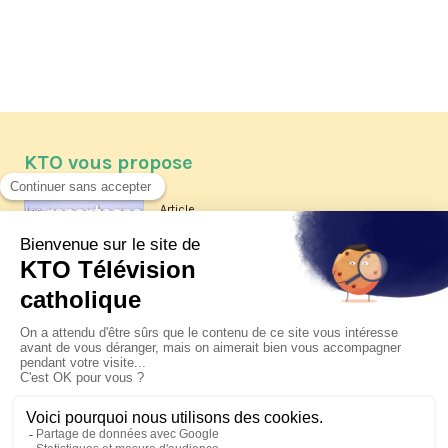
KTO vous propose
Article
Les reportages d'été 2026 de KTO
Article
La visite pastorale du pape Léon
XIV à Assise à suivre sur KTO le
jeudi 6 août
Article
Le pape en Uruguay, Argentine et
Pérou du 6 au 17 novembre 2026