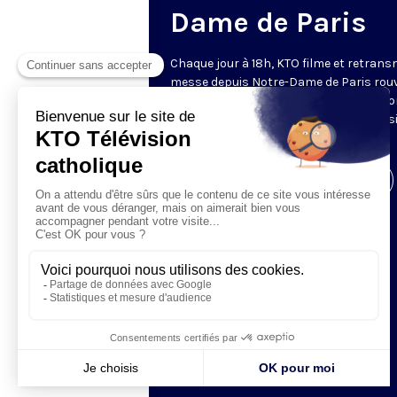
Dame de Paris
Chaque jour à 18h, KTO filme et retrans
messe depuis Notre-Dame de Paris rouv
Les textes des Vêpres et de la messe so
presque toujours ceux qu’indiquent le s
www.aelf.org
.
Visiter la page de l'émission