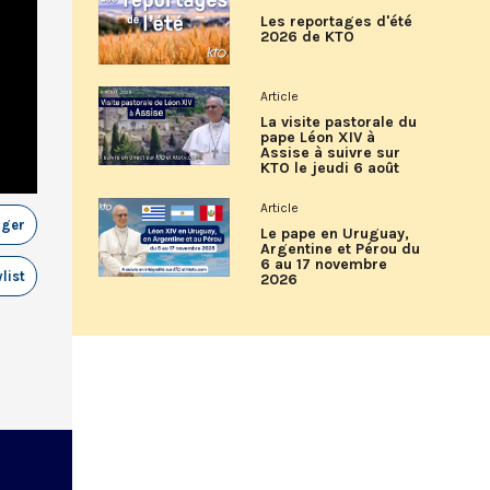
Les reportages d'été
2026 de KTO
Article
La visite pastorale du
pape Léon XIV à
Assise à suivre sur
KTO le jeudi 6 août
Article
ager
Le pape en Uruguay,
Argentine et Pérou du
6 au 17 novembre
list
2026