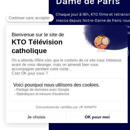
Dame de Paris
Chaque jour à 18h, KTO filme et retrans
messe depuis Notre-Dame de Paris rouv
Les textes des Vêpres et de la messe so
presque toujours ceux qu’indiquent le s
www.aelf.org
.
Visiter la page de l'émission