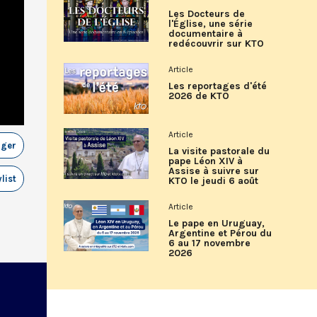
Les Docteurs de
l'Église, une série
documentaire à
redécouvrir sur KTO
Article
Les reportages d'été
2026 de KTO
Article
ager
La visite pastorale du
pape Léon XIV à
Assise à suivre sur
list
KTO le jeudi 6 août
Article
Le pape en Uruguay,
Argentine et Pérou du
6 au 17 novembre
2026