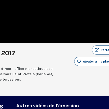
Part
 2017
Ajouter à ma play
 direct l’office monastique des
Gervais-Saint-Protais (Paris 4e),
e Jérusalem.
s
Autres vidéos de l'émission