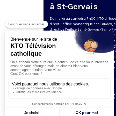
à St-Gervais
Du mardi au samedi à 7h00, KTO diffuse
direct l’office monastique des Laudes, 
direct de l’église Saint-Gervais-Saint-Pr
(Paris IVe), avec les Fraternités Monas
de Jérusalem. Les Laudes – dont le nom
dérivé du terme latin qui signifie "louang
sont d’abord la prière de louange qui ou
journée pour remercier Dieu du don qu’i
fait de ce jour nouveau, et le placer tout
entier sous son regard. Mais son heure
matinale éveille aussi le souvenir de la
Résurrection du Seigneur, "soleil levant
nous visiter" (Lc 1,28).
Visiter la page de l'émission