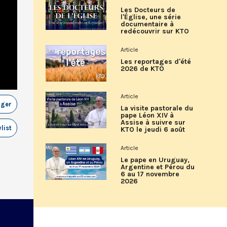
Les Docteurs de
l'Église, une série
documentaire à
redécouvrir sur KTO
Article
Les reportages d'été
2026 de KTO
Article
ager
La visite pastorale du
pape Léon XIV à
Assise à suivre sur
list
KTO le jeudi 6 août
Article
Le pape en Uruguay,
Argentine et Pérou du
6 au 17 novembre
2026