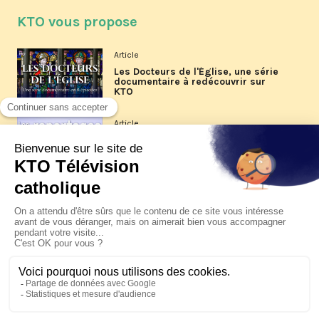
KTO vous propose
Article
Les Docteurs de l'Église, une série
documentaire à redécouvrir sur
KTO
Article
Les reportages d'été 2026 de KTO
Article
La visite pastorale du pape Léon
XIV à Assise à suivre sur KTO le
jeudi 6 août
Article
Le pape en Uruguay, Argentine et
Pérou du 6 au 17 novembre 2026