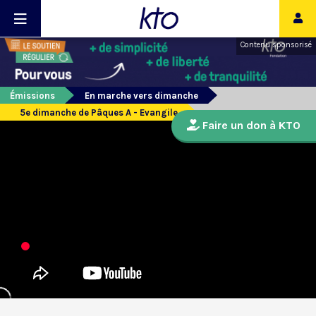
Contenu sponsorisé
Émissions
En marche vers dimanche
5e dimanche de Pâques A - Evangile
Faire un don à KTO