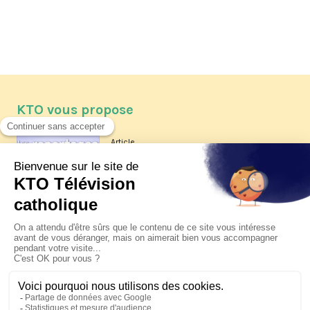
KTO vous propose
Article
Les reportages d'été 2026 de KTO
Article
La visite pastorale du pape Léon
XIV à Assise à suivre sur KTO le
jeudi 6 août
Article
Le pape en Uruguay, Argentine et
Pérou du 6 au 17 novembre 2026