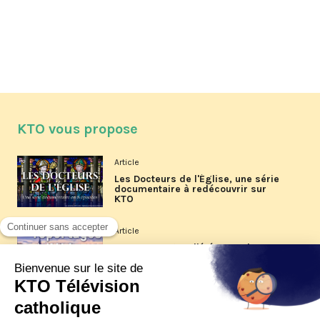
KTO vous propose
Article
Les Docteurs de l'Église, une série
documentaire à redécouvrir sur
KTO
Article
Les reportages d'été 2026 de KTO
Article
La visite pastorale du pape Léon