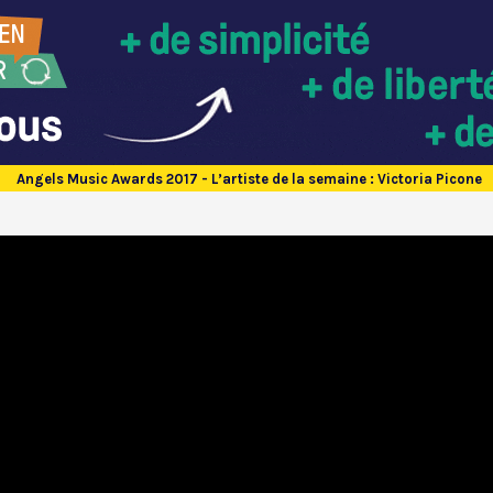
Angels Music Awards 2017 - L’artiste de la semaine : Victoria Picone