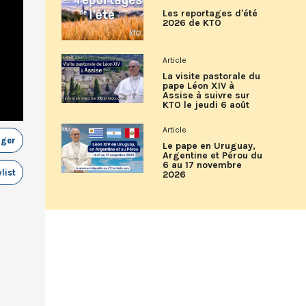
Les reportages d'été
2026 de KTO
Article
La visite pastorale du
pape Léon XIV à
Assise à suivre sur
KTO le jeudi 6 août
Article
ager
Le pape en Uruguay,
Argentine et Pérou du
6 au 17 novembre
list
2026