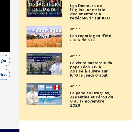
Les Docteurs de
l'Église, une série
documentaire à
redécouvrir sur KTO
Article
Les reportages d'été
2026 de KTO
Article
ager
La visite pastorale du
pape Léon XIV à
Assise à suivre sur
list
KTO le jeudi 6 août
Article
Le pape en Uruguay,
Argentine et Pérou du
6 au 17 novembre
2026