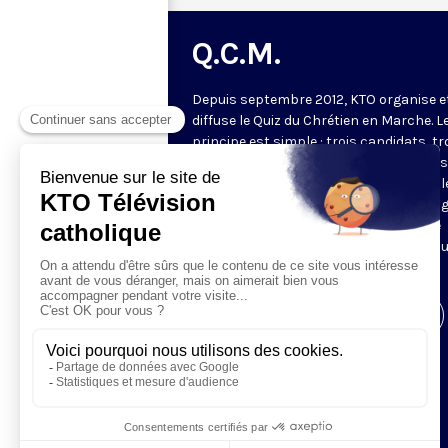
Q.C.M.
Depuis septembre 2012, KTO organise e
diffuse le Quiz du Chrétien en Marche. L
principe est simple : trois candidats, tr
manches. Les deux premières manches
jeu permettent de choisir les deux meil
candidats pour la manche finale. Le ga
de l'émission revient à la fin du mois se
confronter à deux autres gagnants po
tenter de gagner le lot majeur.
Visiter la page de l'émission