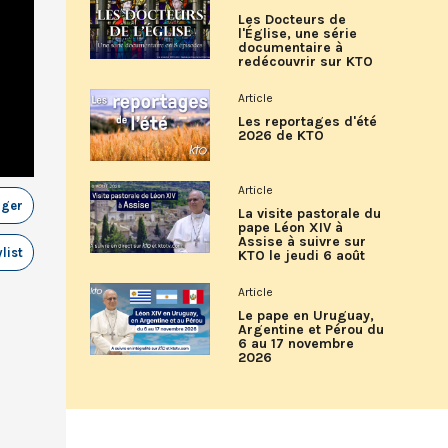
Les Docteurs de
l'Église, une série
documentaire à
redécouvrir sur KTO
Article
Les reportages d'été
2026 de KTO
Article
ager
La visite pastorale du
pape Léon XIV à
Assise à suivre sur
list
KTO le jeudi 6 août
Article
Le pape en Uruguay,
Argentine et Pérou du
6 au 17 novembre
2026