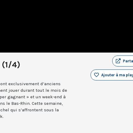
Part
 (1/4)
Ajouter à ma play
sont exclusivement d’anciens
nt jouer durant tout le mois de
super gagnant » et un week-end à
ans le Bas-Rhin. Cette semaine,
chel qui s’affrontent sous la
k.