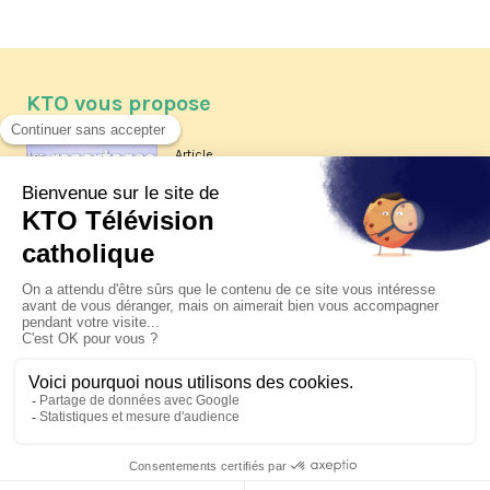
KTO vous propose
Article
Les reportages d'été 2026 de KTO
Article
La visite pastorale du pape Léon
XIV à Assise à suivre sur KTO le
jeudi 6 août
Article
Le pape en Uruguay, Argentine et
Pérou du 6 au 17 novembre 2026