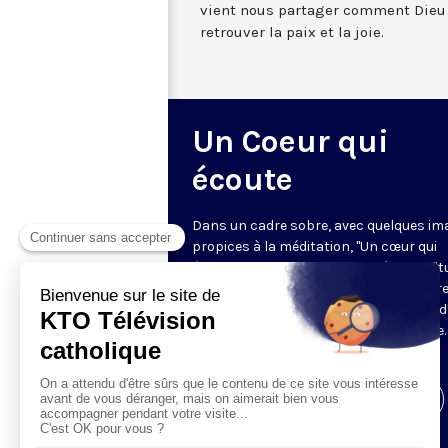
vient nous partager comment Dieu e
retrouver la paix et la joie.
Un Coeur qui
écoute
Dans un cadre sobre, avec quelques im
propices à la méditation, "Un cœur qui
écoute" donne toute sa place à la spirit
sur le ton de l’intime. Cyril Lepeigneux r
un invité pour 26 minutes d’évocation 
vie, d’une intense expérience spirituelle. 
vivante et incarnée par des témoins.
Visiter la page de l'émission