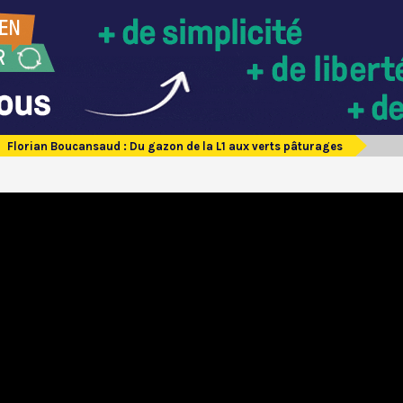
Florian Boucansaud : Du gazon de la L1 aux verts pâturages