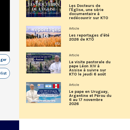
Les Docteurs de
l'Église, une série
documentaire à
redécouvrir sur KTO
Article
Les reportages d'été
2026 de KTO
Article
ager
La visite pastorale du
pape Léon XIV à
Assise à suivre sur
list
KTO le jeudi 6 août
Article
Le pape en Uruguay,
Argentine et Pérou du
6 au 17 novembre
2026