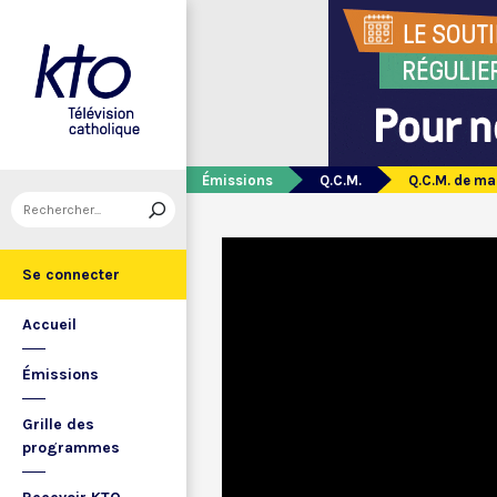
Émissions
Q.C.M.
Q.C.M. de ma
Se connecter
Accueil
Émissions
Grille des
programmes