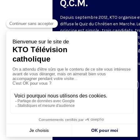
Q.C.M.
Depuis septembre 2012, KTO organise e
diffuse le Quiz du Chrétien en Marche. L
principe est simple : trois candidats, tr
manches. Les deux premières manches
jeu permettent de choisir les deux meil
candidats pour la manche finale. Le ga
de l'émission revient à la fin du mois se
confronter à deux autres gagnants po
tenter de gagner le lot majeur.
Visiter la page de l'émission